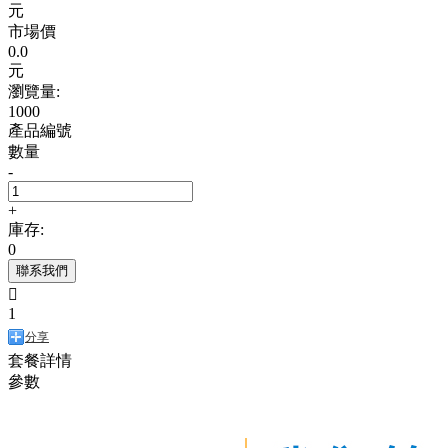
元
市場價
0.0
元
瀏覽量:
1000
產品編號
數量
-
+
庫存:
0
聯系我們

1
分享
套餐詳情
參數